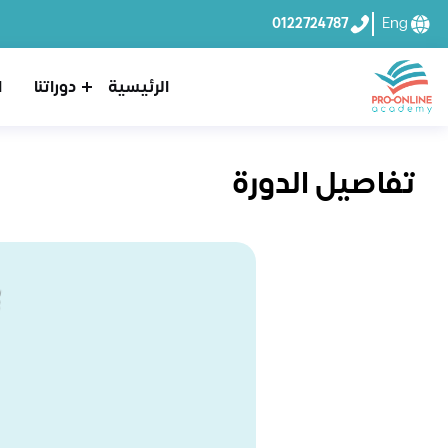
0122724787
Eng
الرئيسية
دوراتنا
ا
تفاصيل الدورة