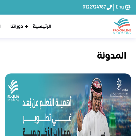
0122724787
Eng
الرئيسية
دوراتنا
ا
المدونة